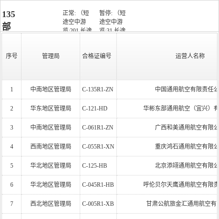
135
正常: （短
暂停: （短
途空中游
途空中游
部
览:201,长途
览:31,长途
运
空中游
空中游
运行
览:8,1-9
览:3,1-9
状
运行:
暂停:
营
种
序号
管理局
合格证编号
运营人名称
座:41,10-19
座:8,10-19
态：
（228）
（34）
类：
人
座:2,运输类
座:0,运输
飞机:21,运
类飞机:2,
清
输类直升
运输类直
单
1
中南地区管理局
C-135R1-ZN
中国通用航空有限责任
机:6）
升机:0）
2
华东地区管理局
C-121-HD
华彬东部通用航空（宜兴）
3
中南地区管理局
C-061R1-ZN
广西和美通用航空有限
4
西南地区管理局
C-055R1-XN
重庆鸿石通用航空有限
5
华北地区管理局
C-125-HB
北京添翊通用航空有限
6
华北地区管理局
C-045R1-HB
呼伦贝尔天鹰通用航空有限
7
西北地区管理局
C-005R1-XB
甘肃公航旅金汇通用航空有