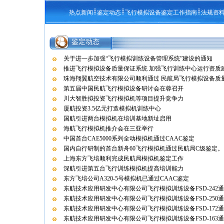
热点新闻
鉴定动态
飞行模拟设备鉴定工作指南
法规资
鉴定动态
关于进一步加强“飞行模拟训练设备管理系统”建设的通知
推进飞行模拟设备质量保证系统 加强飞行训练中心运行资质
珠海翔翼航空技术有限公司顺利通过 民航局飞行模拟设备质量保
第五届中国民航飞行模拟设备研讨会在蓉召开
川大智胜拟投资飞行模拟机等项目提升竞争力
厦航投资3.5亿元打造模拟机训练中心
国航引进两台模拟机在培训基地新址启用
海航飞行模拟机推介会在三亚举行
中国首台CAE5000系列全动模拟机通过CAAC鉴定
国内自行研制的首台新舟60飞行模拟机通过民航局C级鉴定。
上海东方飞培顺利完成民航局模拟机鉴定工作
深航引进第五台飞行训练模拟机提高培训能力
东方飞培公司A320-5号模拟机已通过CAAC鉴定
东航技术应用研发中心有限公司飞行模拟训练设备FSD-242
东航技术应用研发中心有限公司飞行模拟训练设备FSD-250
东航技术应用研发中心有限公司飞行模拟训练设备FSD-172
东航技术应用研发中心有限公司飞行模拟训练设备FSD-163