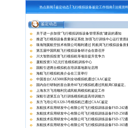
热点新闻
鉴定动态
飞行模拟设备鉴定工作指南
法规资
鉴定动态
关于进一步加强“飞行模拟训练设备管理系统”建设的通知
推进飞行模拟设备质量保证系统 加强飞行训练中心运行资质
珠海翔翼航空技术有限公司顺利通过 民航局飞行模拟设备质量保
第五届中国民航飞行模拟设备研讨会在蓉召开
川大智胜拟投资飞行模拟机等项目提升竞争力
厦航投资3.5亿元打造模拟机训练中心
国航引进两台模拟机在培训基地新址启用
海航飞行模拟机推介会在三亚举行
中国首台CAE5000系列全动模拟机通过CAAC鉴定
国内自行研制的首台新舟60飞行模拟机通过民航局C级鉴定。
上海东方飞培顺利完成民航局模拟机鉴定工作
深航引进第五台飞行训练模拟机提高培训能力
东方飞培公司A320-5号模拟机已通过CAAC鉴定
东航技术应用研发中心有限公司飞行模拟训练设备FSD-242
东航技术应用研发中心有限公司飞行模拟训练设备FSD-250
东航技术应用研发中心有限公司飞行模拟训练设备FSD-172
东航技术应用研发中心有限公司飞行模拟训练设备FSD-163