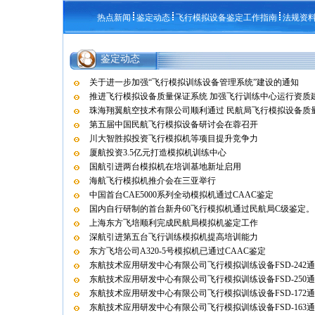
热点新闻
鉴定动态
飞行模拟设备鉴定工作指南
法规资
鉴定动态
关于进一步加强“飞行模拟训练设备管理系统”建设的通知
推进飞行模拟设备质量保证系统 加强飞行训练中心运行资质
珠海翔翼航空技术有限公司顺利通过 民航局飞行模拟设备质量保
第五届中国民航飞行模拟设备研讨会在蓉召开
川大智胜拟投资飞行模拟机等项目提升竞争力
厦航投资3.5亿元打造模拟机训练中心
国航引进两台模拟机在培训基地新址启用
海航飞行模拟机推介会在三亚举行
中国首台CAE5000系列全动模拟机通过CAAC鉴定
国内自行研制的首台新舟60飞行模拟机通过民航局C级鉴定。
上海东方飞培顺利完成民航局模拟机鉴定工作
深航引进第五台飞行训练模拟机提高培训能力
东方飞培公司A320-5号模拟机已通过CAAC鉴定
东航技术应用研发中心有限公司飞行模拟训练设备FSD-242
东航技术应用研发中心有限公司飞行模拟训练设备FSD-250
东航技术应用研发中心有限公司飞行模拟训练设备FSD-172
东航技术应用研发中心有限公司飞行模拟训练设备FSD-163