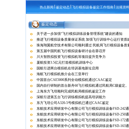
热点新闻
鉴定动态
飞行模拟设备鉴定工作指南
法规资
鉴定动态
关于进一步加强“飞行模拟训练设备管理系统”建设的通知
推进飞行模拟设备质量保证系统 加强飞行训练中心运行资质
珠海翔翼航空技术有限公司顺利通过 民航局飞行模拟设备质量保
第五届中国民航飞行模拟设备研讨会在蓉召开
川大智胜拟投资飞行模拟机等项目提升竞争力
厦航投资3.5亿元打造模拟机训练中心
国航引进两台模拟机在培训基地新址启用
海航飞行模拟机推介会在三亚举行
中国首台CAE5000系列全动模拟机通过CAAC鉴定
国内自行研制的首台新舟60飞行模拟机通过民航局C级鉴定。
上海东方飞培顺利完成民航局模拟机鉴定工作
深航引进第五台飞行训练模拟机提高培训能力
东方飞培公司A320-5号模拟机已通过CAAC鉴定
东航技术应用研发中心有限公司飞行模拟训练设备FSD-242
东航技术应用研发中心有限公司飞行模拟训练设备FSD-250
东航技术应用研发中心有限公司飞行模拟训练设备FSD-172
东航技术应用研发中心有限公司飞行模拟训练设备FSD-163