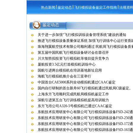
热点新闻
鉴定动态
飞行模拟设备鉴定工作指南
法规资
鉴定动态
关于进一步加强“飞行模拟训练设备管理系统”建设的通知
推进飞行模拟设备质量保证系统 加强飞行训练中心运行资质
珠海翔翼航空技术有限公司顺利通过 民航局飞行模拟设备质量保
第五届中国民航飞行模拟设备研讨会在蓉召开
川大智胜拟投资飞行模拟机等项目提升竞争力
厦航投资3.5亿元打造模拟机训练中心
国航引进两台模拟机在培训基地新址启用
海航飞行模拟机推介会在三亚举行
中国首台CAE5000系列全动模拟机通过CAAC鉴定
国内自行研制的首台新舟60飞行模拟机通过民航局C级鉴定。
上海东方飞培顺利完成民航局模拟机鉴定工作
深航引进第五台飞行训练模拟机提高培训能力
东方飞培公司A320-5号模拟机已通过CAAC鉴定
东航技术应用研发中心有限公司飞行模拟训练设备FSD-242
东航技术应用研发中心有限公司飞行模拟训练设备FSD-250
东航技术应用研发中心有限公司飞行模拟训练设备FSD-172
东航技术应用研发中心有限公司飞行模拟训练设备FSD-163