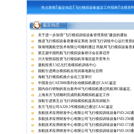
热点新闻
鉴定动态
飞行模拟设备鉴定工作指南
法规资
鉴定动态
关于进一步加强“飞行模拟训练设备管理系统”建设的通知
推进飞行模拟设备质量保证系统 加强飞行训练中心运行资质
珠海翔翼航空技术有限公司顺利通过 民航局飞行模拟设备质量保
第五届中国民航飞行模拟设备研讨会在蓉召开
川大智胜拟投资飞行模拟机等项目提升竞争力
厦航投资3.5亿元打造模拟机训练中心
国航引进两台模拟机在培训基地新址启用
海航飞行模拟机推介会在三亚举行
中国首台CAE5000系列全动模拟机通过CAAC鉴定
国内自行研制的首台新舟60飞行模拟机通过民航局C级鉴定。
上海东方飞培顺利完成民航局模拟机鉴定工作
深航引进第五台飞行训练模拟机提高培训能力
东方飞培公司A320-5号模拟机已通过CAAC鉴定
东航技术应用研发中心有限公司飞行模拟训练设备FSD-242
东航技术应用研发中心有限公司飞行模拟训练设备FSD-250
东航技术应用研发中心有限公司飞行模拟训练设备FSD-172
东航技术应用研发中心有限公司飞行模拟训练设备FSD-163