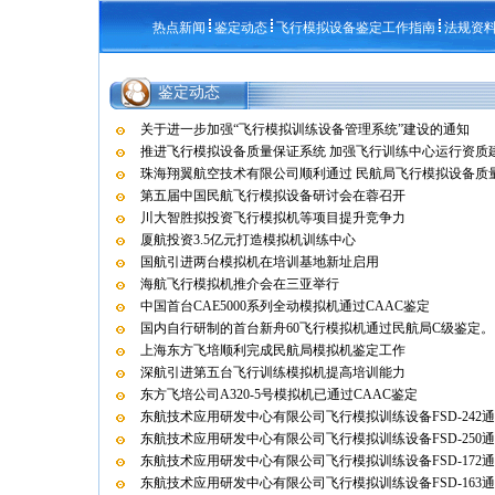
热点新闻
鉴定动态
飞行模拟设备鉴定工作指南
法规资
鉴定动态
关于进一步加强“飞行模拟训练设备管理系统”建设的通知
推进飞行模拟设备质量保证系统 加强飞行训练中心运行资质
珠海翔翼航空技术有限公司顺利通过 民航局飞行模拟设备质量保
第五届中国民航飞行模拟设备研讨会在蓉召开
川大智胜拟投资飞行模拟机等项目提升竞争力
厦航投资3.5亿元打造模拟机训练中心
国航引进两台模拟机在培训基地新址启用
海航飞行模拟机推介会在三亚举行
中国首台CAE5000系列全动模拟机通过CAAC鉴定
国内自行研制的首台新舟60飞行模拟机通过民航局C级鉴定。
上海东方飞培顺利完成民航局模拟机鉴定工作
深航引进第五台飞行训练模拟机提高培训能力
东方飞培公司A320-5号模拟机已通过CAAC鉴定
东航技术应用研发中心有限公司飞行模拟训练设备FSD-242
东航技术应用研发中心有限公司飞行模拟训练设备FSD-250
东航技术应用研发中心有限公司飞行模拟训练设备FSD-172
东航技术应用研发中心有限公司飞行模拟训练设备FSD-163