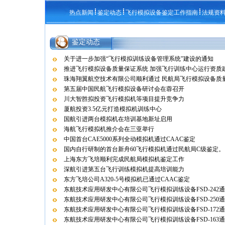
热点新闻
鉴定动态
飞行模拟设备鉴定工作指南
法规资
鉴定动态
关于进一步加强“飞行模拟训练设备管理系统”建设的通知
推进飞行模拟设备质量保证系统 加强飞行训练中心运行资质
珠海翔翼航空技术有限公司顺利通过 民航局飞行模拟设备质量保
第五届中国民航飞行模拟设备研讨会在蓉召开
川大智胜拟投资飞行模拟机等项目提升竞争力
厦航投资3.5亿元打造模拟机训练中心
国航引进两台模拟机在培训基地新址启用
海航飞行模拟机推介会在三亚举行
中国首台CAE5000系列全动模拟机通过CAAC鉴定
国内自行研制的首台新舟60飞行模拟机通过民航局C级鉴定。
上海东方飞培顺利完成民航局模拟机鉴定工作
深航引进第五台飞行训练模拟机提高培训能力
东方飞培公司A320-5号模拟机已通过CAAC鉴定
东航技术应用研发中心有限公司飞行模拟训练设备FSD-242
东航技术应用研发中心有限公司飞行模拟训练设备FSD-250
东航技术应用研发中心有限公司飞行模拟训练设备FSD-172
东航技术应用研发中心有限公司飞行模拟训练设备FSD-163