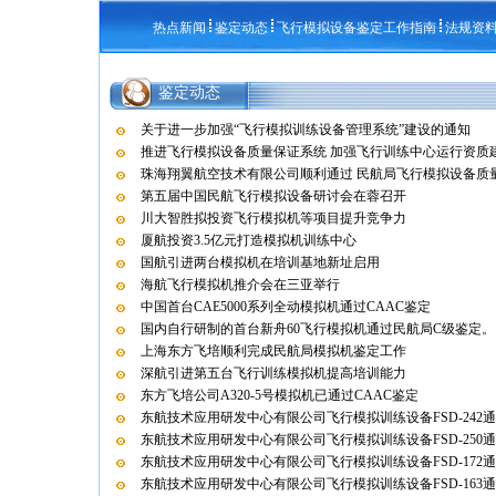
热点新闻
鉴定动态
飞行模拟设备鉴定工作指南
法规资
鉴定动态
关于进一步加强“飞行模拟训练设备管理系统”建设的通知
推进飞行模拟设备质量保证系统 加强飞行训练中心运行资质
珠海翔翼航空技术有限公司顺利通过 民航局飞行模拟设备质量保
第五届中国民航飞行模拟设备研讨会在蓉召开
川大智胜拟投资飞行模拟机等项目提升竞争力
厦航投资3.5亿元打造模拟机训练中心
国航引进两台模拟机在培训基地新址启用
海航飞行模拟机推介会在三亚举行
中国首台CAE5000系列全动模拟机通过CAAC鉴定
国内自行研制的首台新舟60飞行模拟机通过民航局C级鉴定。
上海东方飞培顺利完成民航局模拟机鉴定工作
深航引进第五台飞行训练模拟机提高培训能力
东方飞培公司A320-5号模拟机已通过CAAC鉴定
东航技术应用研发中心有限公司飞行模拟训练设备FSD-242
东航技术应用研发中心有限公司飞行模拟训练设备FSD-250
东航技术应用研发中心有限公司飞行模拟训练设备FSD-172
东航技术应用研发中心有限公司飞行模拟训练设备FSD-163