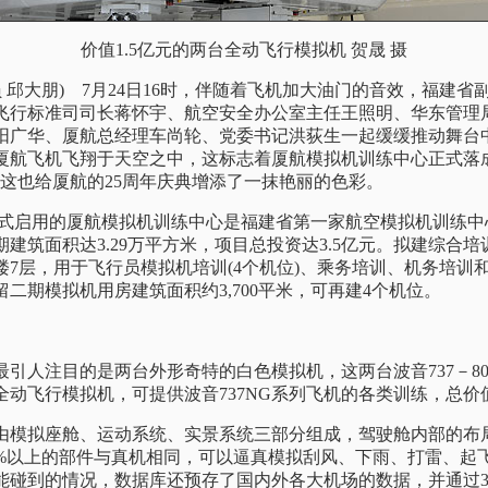
价值1.5亿元的两台全动飞行模拟机 贺晟 摄
 邱大朋) 7月24日16时，伴随着飞机加大油门的音效，福建
飞行标准司司长蒋怀宇、航空安全办公室主任王照明、华东管理
阳广华、厦航总经理车尚轮、党委书记洪荻生一起缓缓推动舞台中
厦航飞机飞翔于天空之中，这标志着厦航模拟机训练中心正式落
，这也给厦航的25周年庆典增添了一抹艳丽的色彩。
式启用的厦航模拟机训练中心是福建省第一家航空模拟机训练中
建筑面积达3.29万平方米，项目总投资达3.5亿元。拟建综合
楼7层，用于飞行员模拟机培训(4个机位)、乘务培训、机务培训
留二期模拟机用房建筑面积约3,700平米，可再建4个机位。
人注目的是两台外形奇特的白色模拟机，这两台波音737－80
动飞行模拟机，可提供波音737NG系列飞机的各类训练，总价值
拟座舱、运动系统、实景系统三部分组成，驾驶舱内部的布
0%以上的部件与真机相同，可以逼真模拟刮风、下雨、打雷、起飞
能碰到的情况，数据库还预存了国内外各大机场的数据，并通过3