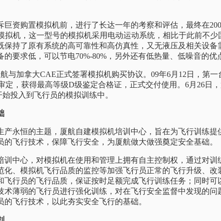
资购置模拟机前，进行了长达一年的考察和评估，最终在200
系列模拟机，这一型号的模拟机采用电动运动系统，相比于此前不
系列既保持了原有系统的高可靠性和高仿真性，又无液压及相关设备
的要求低，可以节电70%-80%，另外还有低热量、低噪音的优
航与加拿大CAE正式签署模拟机购买协议。09年6月12日，第一
部的审定，获得最高等级D级鉴定合格证，正式交付使用。6月26日
开始投入到飞行员的模拟训练中。
础
永恒的主题，厦航自建模拟机培训中心，旨在为飞行训练提
员的飞行技术，保障飞行安全，为厦航做大做强奠定安全基础。
中心，对模拟机在使用和管理上拥有自主控制权，通过对训
范化、模拟机飞行品质的监控等加强飞行员正常的飞行升级、改
和飞行员的飞行品质，保证按时足额完成飞行训练任务；同时可
技术薄弱的飞行员进行强化训练，对在飞行安全监督中发现的问
员的飞行技术，以此夯实安全飞行的基础。
划