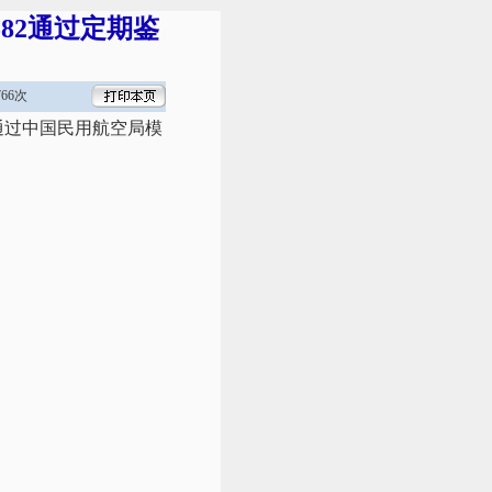
82通过定期鉴
66次
利通过中国民用航空局模