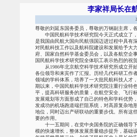
李家祥局长在
尊敬的刘延东国务委员，尊敬的万钢副主席，
中国民航科学技术研究院今天正式成立了，
是我国由民航大国向民航强国迈进过程中具有
对民航科技工作以及航科院建设和发展给予大
府、国家自然科学基金委员会，以及各航空企
国民航科学技术研究院全体职工表示热烈的祝
从1986年北京航空科学技术研究所成立开始
各位领导和来宾作了汇报。历经几代科研工作
领域的学科体系，培养了一大批民航科技人才，
期以来，中国民航科学技术研究院注重行业特
平，提高科研服务的质量，在航空安全、飞行
发展规划等方面形成了自己的特色和学科优势
发成功的机场跑道端拦阻系统，对高原复杂地
地位，同时迈出产研联动的重要步伐。所有这
要的作用。
十一五期间，在党中央国务院的正确领导下
模的快速增长，整体发展质量稳步提升，基础