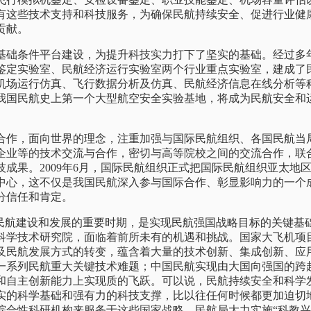
有这些技术支持和科技服务，为确保民航持续安全、促进行业健
贡献。
条件平台建设，为提升科技实力打下了坚实的基础。经过多
鉴定实验室、民航经济运行实验室两个行业重点实验室，建成了
机场运行仿真、飞行数据分析及仿真、民航经济信息在线分析等
我国民航史上第一个大型航空安全实验基地，将成为民航安全和
。
，面向世界的理念，注重加强与国际民航组织、各国民航当
企业等的技术交流与合作，密切与高等院校之间的交流合作，联
成果。2009年6月，国际民航组织正式把国际民航组织亚太地区
中心，这不仅是我国民航深入参与国际合作、彰显影响力的一个
分信任和肯定。
航建设和发展的重要时期，是实现民航强国战略目标的关键基
科学技术研究院，面临着前所未有的机遇和挑战。国家大飞机项
及民航发展方式的转变，蕴含着大量的技术创新、集成创新、应
一系列民航重大关键技术难题；中国民航实现由大国向强国的跨
和自主创新能力上实现质的飞跃。可以说，民航持续安全和科学
实的科学基础和强有力的科技支撑，比以往任何时候都更加迫切
综合性科研机构来服务于这些国家战略。民航局大力实施“科教兴业