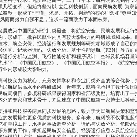
航空科学技术研究所应运而生。二十五年来，航科院从无到有，
虽几经变革，但始终坚持以“立足科技创新，面向民航发展”为宗
私奉献，形成了“严谨、求是、开拓、创新”的核心理念和“尊重
经风雨而努力自强不息，追求一流而致力于本固枝荣。
成为中国民航研究门类最全，将航空安全、民航发展和运行
构，形成了一批在民航业内具有较大影响力的科研领域和成果。
技术、航空安保、经济运行和发展规划等研究领域形成了自己的
形仿真、记录器译码、失效分析、基于性能导航（PBN）等方面
济运行分析与监测、飞行性能分析和程序设计、空域及机场容量
先水平；《中国民用航空》、《中国民用航空学报》、《航空安
行业内形成较大影响力。
技实力为核心，充分发挥学科和专业门类齐全的综合优势，
为民航提供高水平的科研成果。近年来，航科院承担了数十项国家
民航局项目，多项科研成果获得国家和省部级奖励。培育出了一
内外的专家和技术骨干，并且建立了中国民航第一家博士后科研
和科技服务两翼同步发展的思路，致力于为民航局决策和监
业的发展提供更多优质的科技服务。多年来，航科院不仅承担起
究和草拟工作，承担起事故调查分析、译码与失效分析、危险品
等方面的工作，承担起民航安全信息、经济运行信息以及航空器
飞行模拟机鉴定、安检设备鉴定、职业技能鉴定、机场容量评估以