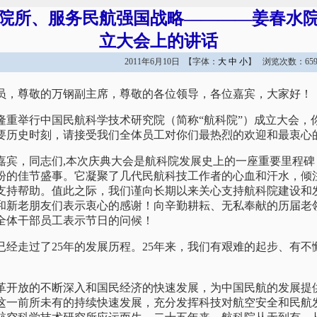
院所、服务民航强国战略————姜春水
立大会上的讲话
2011年6月10日 【字体：
大
中
小
】 浏览次数：659
员，尊敬的万钢副主席，尊敬的各位领导，各位嘉宾，大家好！
举行中国民航科学技术研究院（简称“航科院”）成立大会，
要历史时刻，请接受我们全体员工对你们最热烈的欢迎和最衷心
，同志们,本次庆典大会是航科院发展史上的一座重要里程碑
盼的佳节盛事。它凝聚了几代民航科技工作者的心血和汗水，倾
支持帮助。值此之际，我们谨向长期以来关心支持航科院建设和
和新老朋友们表示衷心的感谢！向辛勤耕耘、无私奉献的历届老
全体干部员工表示节日的问候！
走过了25年的发展历程。25年来，我们有艰难的起步、有不
放的不断深入和国民经济的快速发展，为中国民航的发展提
这一前所未有的持续快速发展，充分发挥科技对航空安全和民航