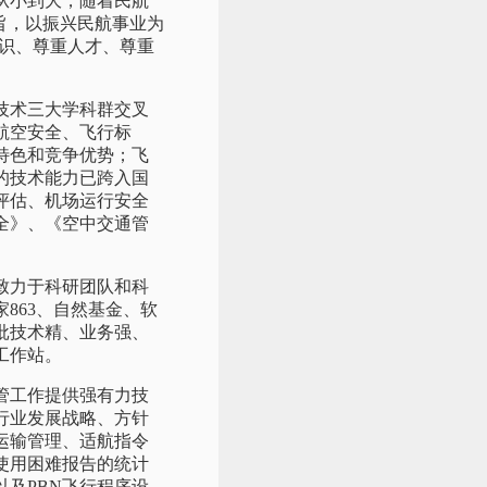
从小到大，随着民航
旨，以振兴民航事业为
知识、尊重人才、尊重
技术三大学科群交叉
航空安全、飞行标
特色和竞争优势；飞
的技术能力已跨入国
评估、机场运行安全
全》、《空中交通管
致力于科研团队和科
863、自然基金、软
批技术精、业务强、
工作站。
管工作提供强有力技
行业发展战略、方针
运输管理、适航指令
使用困难报告的统计
及PBN飞行程序设