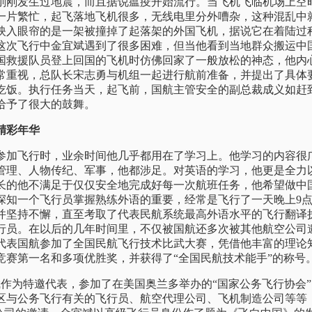
刚刚发生过地震，而且据说瘟疫开始流行。当飞机飞临机场上空
一片繁忙，起飞落地飞机很多，无线电里分外嘈杂，这种混乱中
映入眼帘的是一架被撞掉了起落架的外国飞机，据说它在着陆过
这次飞行中金宜斌遇到了很多困难，但当他看到当地群众搬运中
国救援队员登上回国的飞机时仿佛回家了一般放松的神态，他内
常重视，总队长宋志勇与机组一起进行航前准备，并提出了具体
吃饭。执行任务当天，起飞前，国航主管安全的副总裁成义如赶
给予了很大的鼓舞。
精彩年华
加飞行时，业余时间他几乎都用在了学习上。他学习的内容很
管理、人物传纪、军事，他都涉足。对英语的学习，他更是全力以赴
长的他不满足于仅仅安全地完成好每一次航班任务，他希望做中
深知一个飞行员掌握熟练外语的重要，经常是飞行了一天晚上9
并坚持不懈，直至考取了代表民航系统最高外语水平的飞行翻译
行员。在以后的几年时间里，不仅被国航还多次被其他航空公司
宜斌代表国航参加了全国民航飞行技术比武大赛，凭借他丰富的理
竞赛第一名和多项优胜奖，并获得了“全国民航技术能手”的称号
斌作为特邀代表，参加了在美国奥兰多举办的“国家公务飞行协会”（
区与公务飞行有关的飞行员、航空代理公司、飞机制造公司等等