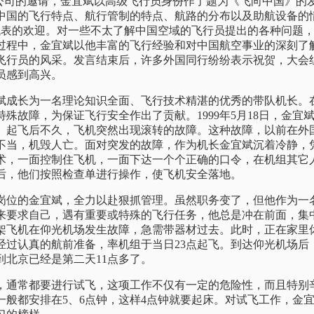
AL公司的邀请，金宜斌以高级飞行员身份作了题为《飞向中国》
中国的飞行特点、航行管制的特点、航路的分布以及助航设备的
位代表的欢迎。对一些不太了解中国空域的飞行员提出的各种问题
过程中，金宜斌以他丰富的飞行经验和对中国航空事业的深刻了
飞行员的风采。发言结束后，许多外国同行纷纷表示祝贺，大会
员感到高兴。
成长为一名理论知识全面、飞行技术精湛的优秀的带队机长。
殊故障，为保证飞行安全作出了贡献。1999年5月18日，金宜斌
。起飞后不久，飞机突然出现滚转的故障。这种故障，以前在外
不当，机毁人亡。面对突发的故障，作为机长金宜斌沉着冷静，
术，一面控制住飞机，一面下达一个个正确的口令，在机组其它
后，他们按照检查单进行操作，使飞机安全落地。
位的金宜斌，全力以赴狠抓管理。虽然职务变了，但他作为一
来要求自己，遇有重要或特殊的飞行任务，他总是冲在前面，集
架飞机在仰光机场发生故障，急需带器材过去。此时，正在家里
经过认真的航前准备，率机组于当日23点起飞。到达仰光机场后
到北京已经是第二天11点多了。
通常都要进行试飞，这项工作不仅有一定的危险性，而且特别
一般都安排在5、6点钟，这样4点钟就要起床。对试飞工作，金