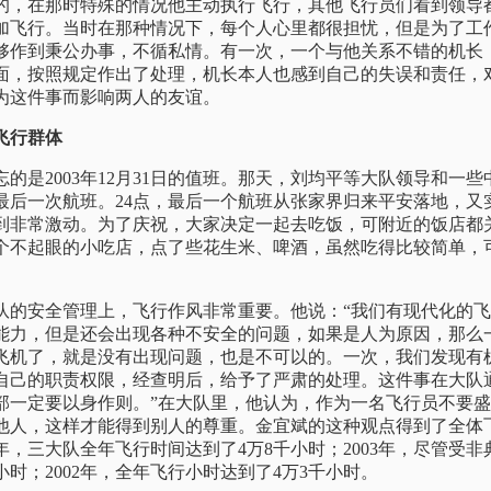
的，在那时特殊的情况他主动执行飞行，其他飞行员们看到领导
加飞行。当时在那种情况下，每个人心里都很担忧，但是为了工
够作到秉公办事，不循私情。有一次，一个与他关系不错的机长
面，按照规定作出了处理，机长本人也感到自己的失误和责任，
为这件事而影响两人的友谊。
飞行群体
是2003年12月31日的值班。那天，刘均平等大队领导和一
的最后一次航班。24点，最后一个航班从张家界归来平安落地，
到非常激动。为了庆祝，大家决定一起去吃饭，可附近的饭店都
个不起眼的小吃店，点了些花生米、啤酒，虽然吃得比较简单，
。
的安全管理上，飞行作风非常重要。他说：“我们有现代化的飞
能力，但是还会出现各种不安全的问题，如果是人为原因，那么
飞机了，就是没有出现问题，也是不可以的。一次，我们发现有
自己的职责权限，经查明后，给予了严肃的处理。这件事在大队
部一定要以身作则。”在大队里，他认为，作为一名飞行员不要
他人，这样才能得到别人的尊重。金宜斌的这种观点得到了全体
4年，三大队全年飞行时间达到了4万8千小时；2003年，尽管受
小时；2002年，全年飞行小时达到了4万3千小时。