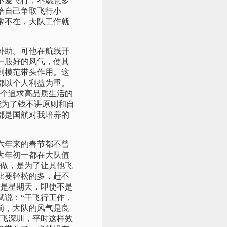
不爱飞行，不愿意多
给自己争取飞行小
常不在，大队工作就
补助。可他在航线开
一股好的风气，使其
到模范带头作用。这
都以个人利益为重。
一个追求高品质生活的
能为了钱不讲原则和自
都是国航对我培养的
六年来的春节都不曾
大年初一都在大队值
样做，是为了让其他飞
比要轻松的多，赶不
怕是星期天，即使不是
斌说：“干飞行工作，
前，大队的风气是良
，飞深圳，平时这样效