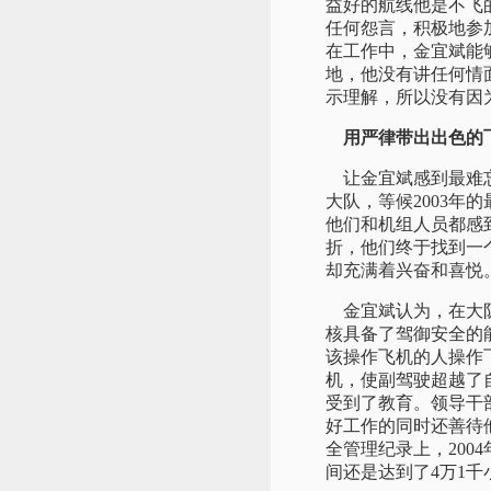
益好的航线他是不飞
任何怨言，积极地参
在工作中，金宜斌能
地，他没有讲任何情
示理解，所以没有因
用严律带出出色的
让金宜斌感到最难忘的
大队，等候2003年
他们和机组人员都感
折，他们终于找到一
却充满着兴奋和喜悦
金宜斌认为，在大队
核具备了驾御安全的
该操作飞机的人操作
机，使副驾驶超越了
受到了教育。领导干
好工作的同时还善待
全管理纪录上，200
间还是达到了4万1千