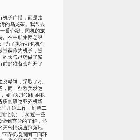
行机长广播，而是走
台湾的乌龙茶。我常去
的一番介绍，同机的旅
待。在中航集团总经
：“为了执行好包机任
被抽调作为机长，提
同的天气趋势做了紧
行前的准备会却开了
道主义精神，采取了积
场，而一些欧美发达
日，金宜斌率领机组执
疮痍的班达亚齐机场
上午开始工作，到第二
回到北京），将近一昼
场做到充分的了解，还
的天气情况直到落地
，亚齐机场周围三面环