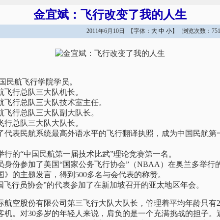
金宜斌：飞行改变了我的人生
2011年6月10日 【字体：
大
中
小
】 浏览次数：751
年，中国民航飞行学院学员。
，国航飞行总队三大队机长。
，国航飞行总队三大队技术室主任。
，国航飞行总队三大队副大队长。
航飞行总队三大队大队长。
考取了代表民航系统最高外语水平的飞行翻译执照，成为中国民航第
海举行的“中国民航第一届技术比武”理论竞赛第一名。
行员身份参加了美国“国家公务飞行协会”（NBAA）在奥兰多举行
国》的主题发言，得到500多名与会代表的称赞。
“中国飞行员协会”的代表参加了在新加坡召开的亚太地区年会。
航空股份有限公司第三飞行大队大队长，管理着平均年龄只有28.
气客机。对30多岁的年轻人来说，肩负的是一个充满挑战的担子。