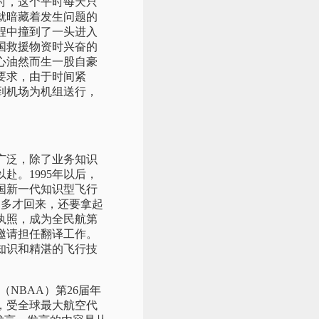
时，这个平时每天只
就暗藏着发生问题的
程中撞到了一头进入
国救援物资时兴奋的
心油然而生一股自豪
要求，由于时间紧
到机场为机组送行，
广泛，除了业务知识
。1995年以后，
国新一代知识型飞行
点多才回来，还要拿起
执照，成为全民航第
邀请担任翻译工作。
论知识和精湛的飞行技
。
NBAA）第26届年
，受全球最大航空代