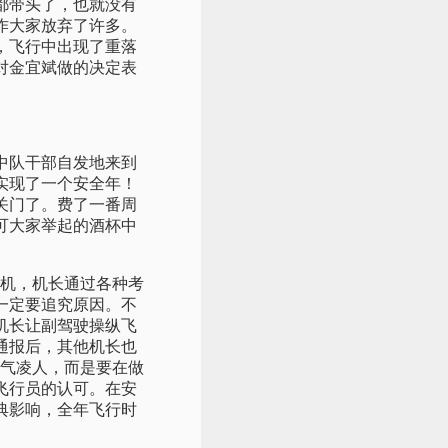
都带头了，也就没有
作大家放弃了许多。
，飞行中出现了重落
对金宜斌做的决定表
些中队干部自发地来到
又实现了一个安全年！
关门了。费了一番周
可大家举起的酒杯中
机，机长通过各种考
一定要追究原因。不
机长让副驾驶操纵飞
通报后，其他机长也
盛气凌人，而是要在做
飞行员的认可。在安
非典影响，全年飞行时