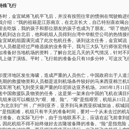
特殊飞行
时，金宜斌将飞机平飞后，并没有按照往常的惯例在驾驶舱进
我介绍：“我的祖籍是江苏南京，在北京长大，自己特别喜欢喝
馆去吃饭，我的孩子和那位朋友的孩子也成为了朋友。”听了他
飞机到达台北后，他和机组人员得到台湾中华航空公司的热情接
金宜斌机组圆满完成了此次包机任务。谈到这次任务，金宜斌说
的人员都是经过严格选拔的业务骨干。我与三大队飞行师张宏伟
。如准备好当地机场的资料，了解台北近几天的天气情况，针对不
机上做了演练。平时，飞行前的准备会只有10多分钟，可这次飞
日，印度洋地区发生海啸，造成严重的人员伤亡，中国政府出于人
先期的救援物资和人员都是送到机场条件较好的马来西亚棉兰机
军用飞机飞到受灾最严重的印尼班达亚齐机场。2005年1月11
送中国救援队及物资的任务，这是第一架来自中国的飞机在满目
组来说可以概括为“艰、难、险”。“艰”是指艰苦，机组从11日
线为北京到广州，广州到亚齐，亚齐到马来西亚槟城加油，槟城
难”是指困难，机组只有半天的准备时间，要对一个从未去过的机
好准备。在实际飞行中，由于当地联系不上，应该在起飞前拿到
，因此机组不得不始终做好去吉隆坡备降的准备。“险”是指危险