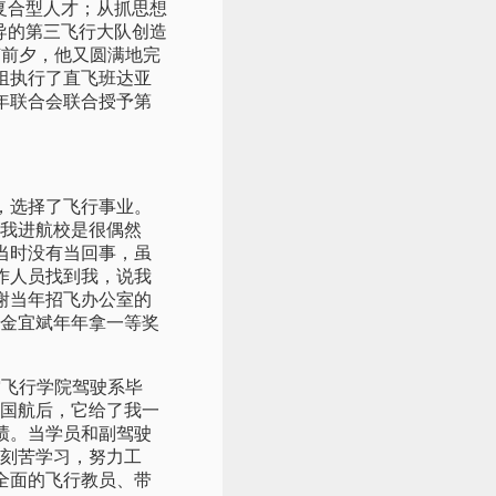
复合型人才；从抓思想
领导的第三飞行大队创造
节前夕，他又圆满地完
组执行了直飞班达亚
年联合会联合授予第
，选择了飞行事业。
。我进航校是很偶然
当时没有当回事，虽
作人员找到我，说我
谢当年招飞办公室的
，金宜斌年年拿一等奖
空飞行学院驾驶系毕
到国航后，它给了我一
绩。当学员和副驾驶
他刻苦学习，努力工
全面的飞行教员、带