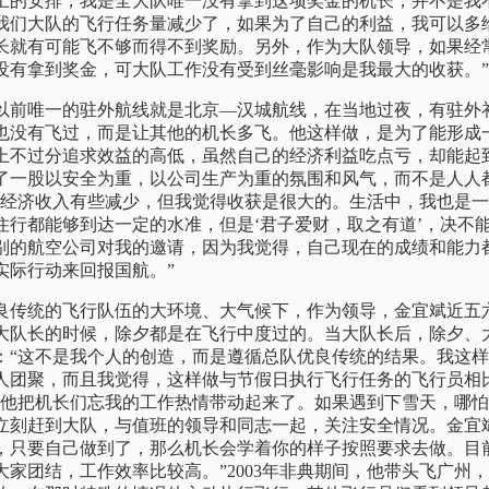
上的安排，我是全大队唯一没有拿到这项奖金的机长，并不是我
我们大队的飞行任务量减少了，如果为了自己的利益，我可以多
长就有可能飞不够而得不到奖励。另外，作为大队领导，如果经
没有拿到奖金，可大队工作没有受到丝毫影响是我最大的收获。”
前唯一的驻外航线就是北京—汉城航线，在当地过夜，有驻外
也没有飞过，而是让其他的机长多飞。他这样做，是为了能形成
上不过分追求效益的高低，虽然自己的经济利益吃点亏，却能起
了一股以安全为重，以公司生产为重的氛围和风气，而不是人人
的经济收入有些减少，但我觉得收获是很大的。生活中，我也是
住行都能够到达一定的水准，但是‘君子爱财，取之有道’，决不
别的航空公司对我的邀请，因为我觉得，自己现在的成绩和能力
实际行动来回报国航。”
传统的飞行队伍的大环境、大气候下，作为领导，金宜斌近五
大队长的时候，除夕都是在飞行中度过的。当大队长后，除夕、
：“这不是我个人的创造，而是遵循总队优良传统的结果。我这
人团聚，而且我觉得，这样做与节假日执行飞行任务的飞行员相
，他把机长们忘我的工作热情带动起来了。如果遇到下雪天，哪
立刻赶到大队，与值班的领导和同志一起，关注安全情况。金宜
，只要自己做到了，那么机长会学着你的样子按照要求去做。目
大家团结，工作效率比较高。”2003年非典期间，他带头飞广州