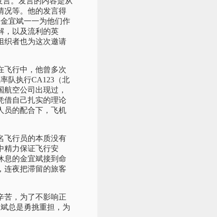
的发言。发言的内容是从
情况等。他的发言得
，金宜斌一一为他们作
解，以及流利的英
组织者也为这次邀请
在飞行中，他曾多次
率队执行CA123（北
国航空公司出现过，
凭借自己扎实的理论
人员的配合下，飞机
名飞行员的本质没有
中精力保证飞行安
休息的金宜斌接到命
，连夜把滞留的旅客
辛苦，为了不影响正
宜斌总是勇挑重担，为