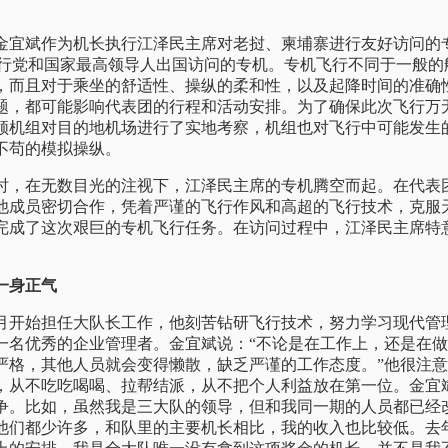
日，金宜斌作为机长执行江泽民主席对老挝、柬埔寨进行友好访问
型执行党和国家最高领导人出国访问的专机。专机飞行不同于一般
，而且对于乘坐的舒适性、操纵的柔和性，以及起降时间的准确
题，都可能影响代表团的行程和活动安排。为了确保此次飞行万
领机组对目的地机场进行了实地考察，机组也对飞行中可能发生
不苟的模拟操纵。
日12时，在无数目光的注视下，江泽民主席的专机腾空而起。在代
他成员密切合作，凭着严谨的飞行作风和高超的飞行技术，克服
完成了这次艰巨的专机飞行任务。在访问过程中，江泽民主席特
一身正气
12月开始担任大队长工作，他刻苦钻研飞行技术，努力学习现代管
一名优秀的企业管理者。金宜斌说：“不论是在工作上，还是在
严格，其他人员就会变得懒散，缺乏严谨的工作态度。”他很注
，从不吃吃喝喝、拉帮结派，从不把个人利益放在第一位。金宜
争。比如，虽然我是三大队的领导，但和我同一期的人员都已经
他们都少许多，和队里的主要机长相比，我的收入也比较低。去