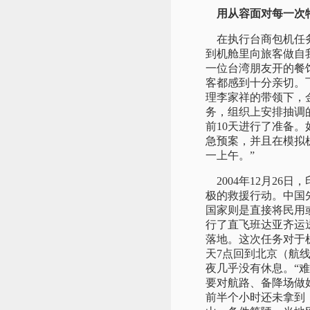
用从容面对每一次
在执行台商包机任务
到机舱里向旅客做自
一位台湾朋友开的餐
客都感到十分亲切。
理李家祥的带领下，
务，组织上安排抽调
前10天进行了准备
急预案，并且在模拟
一上午。”
2004年12月26
极的救援行动。中国
国家则是直接将民用或
行了直飞班达亚齐运
落地。这次任务对于机
天7点回到北京（航
夜几乎没有休息。“
要对航路、备降场做
前半个小时还未拿到