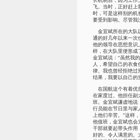
长机制后，因为工作
飞。当时，正好赶上
时，可是这样别的机
要受到影响。尽管我
金宜斌所在的大队以
通的好几年以来一次
他的领导在思想意识
样，在大队里便形成
金宜斌说：“虽然我
人，希望自己的衣食
律。我也曾经拒绝过
结果，我要以自己的
在国航这个有着优良
在家度过。他担任副
班。金宜斌谦虚地说
行员能在节日里与家
上他们辛苦。”这样
他值班，金宜斌也会
干部就要起带头作用
好的、令人满意的。