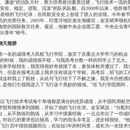
貌、谦逊”的治队方针，努力培养政治素质过硬，飞行技术一流的
安全、稳定、进取、活泼”的队风队貌。自2000年以来，他所
无差错的飞行纪录，在民航安全史上创造了骄人的业绩。今年春
机的光荣任务。2005年，印度洋地区发生海啸后，金宜斌率领机
物资的国际救灾任务。最近，他被中央企业团工委、中央企业青
出青年”称号。
翱天翅膀
以第一名的成绩考入民航飞行学院，放弃了在重点大学学习的机会
中的时候，我的成绩很不错，与我高考分数一样的同学上了北大
校来学校招生，我觉得很好奇就报了名，参加体检并通过了。我
的，但是在报考志愿上我并没有填这个学校。高考后，招飞的工
就这样我上了航校，从此与飞行结下了不解之缘。我至今仍然感
，是他们引领我进入了飞行这个美妙的领域。”在飞行学院期间
宜斌以飞行技术考试每个单项都是满分的优异成绩，从中国民用航
梦想和憧憬来到国航，开始了他的飞行生涯。金宜斌说：“分配
台，从不熟练到熟练，从学习中摸索经验，一点点作出了一些成
，对自己的要求也比较高，学习的劲头非常足，进步得很快。”
余名飞行员中很快脱颖而出，在短短5年的时间里，成长为一名技术