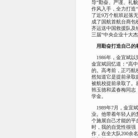
导“勤奋、严谨、礼
作风入手，全力打造“
了近9万个航班起落
成了国航首航台商包
齐运送中国救援队及
三届“中央企业十大杰
用勤奋打造自己的
1986年，金宜斌
金宜斌回忆道：“高
的。高考前，正巧航
然知道它是提前录取
被航校提前录取了。
韩玉德和孟春梅同志
学金。
1989年7月，金
业。他带着年轻人的
个施展自己才能的平
时，我的自觉性很强
作，在全大队200