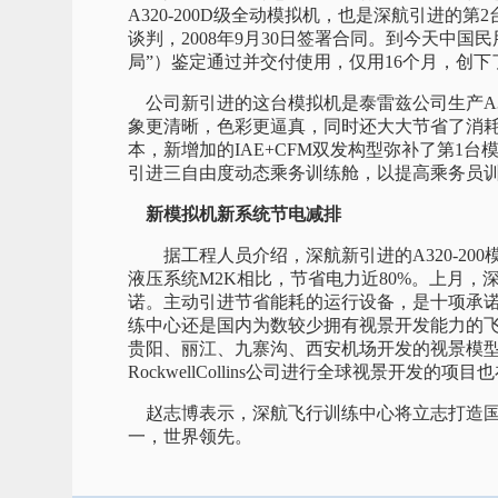
A320-200D级全动模拟机，也是深航引进的第2台
谈判，2008年9月30日签署合同。到今天中国民用航空局（Civ
局”）鉴定通过并交付使用，仅用16个月，创
公司新引进的这台模拟机是泰雷兹公司生产A32
象更清晰，色彩更逼真，同时还大大节省了消耗
本，新增加的IAE+CFM双发构型弥补了第1台
引进三自由度动态乘务训练舱，以提高乘务员
新模拟机新系统节电减排
据工程人员介绍，深航新引进的A320-200模
液压系统M2K相比，节省电力近80%。上月
诺。主动引进节省能耗的运行设备，是十项承
练中心还是国内为数较少拥有视景开发能力的
贵阳、丽江、九寨沟、西安机场开发的视景模
RockwellCollins公司进行全球视景开发的项
赵志博表示，深航飞行训练中心将立志打造国
一，世界领先。