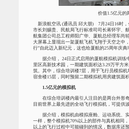
价值1.5亿元
新浪航空讯 (通讯员 邱大朋) 7月24日1
市长刘赐贵、民航局飞行标准司司长蒋怀宇、
航集团公司总工程师阳广华、厦航总经理车尚轮
大屏幕上显现出一架厦航飞机飞翔于天空之中，
行”自此迈入新纪元，这也给厦航的25周年庆
据介绍， 24日正式启用的厦航模拟机训练
里区高新技术园，一期建筑面积达3.29万平方
筑。其中，综合培训楼7层，用于飞行员模拟机
宿舍楼15层，同时预留二期模拟机用房建筑面积约
1.5亿元的模拟机
在综合培训楼内最引人注目的是两台外形奇特的
目前世界上最先进的全动飞行模拟机，可提供波音
据介绍，模拟机由模拟座舱、运动系统、实
一样，整个模拟机70%以上的部件与真机相同
以上的飞行过程中可能碰到的情况，数据库还预