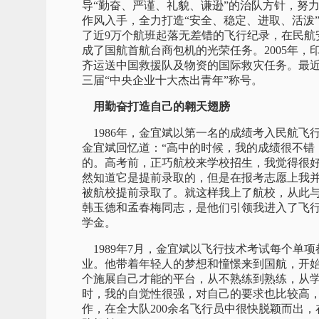
导“勤奋、严谨、礼貌、谦逊”的治队方针，努
作风入手，全力打造“安全、稳定、进取、活泼”
了近9万个航班起落无差错的飞行纪录，在民航
成了国航首航台商包机的光荣任务。2005年
齐运送中国救援队及物资的国际救灾任务。最
三届“中央企业十大杰出青年”称号。
用勤奋打造自己的翱天翅膀
1986年，金宜斌以第一名的成绩考入民航飞
金宜斌回忆道：“高中的时候，我的成绩很不错
的。高考前，正巧航校来学校招生，我觉得很
然知道它是提前录取的，但是在报考志愿上我
被航校提前录取了。就这样我上了航校，从此
韩玉德和孟春梅同志，是他们引领我进入了飞行
学金。
1989年7月，金宜斌以飞行技术考试每个单
业。他带着年轻人的梦想和憧憬来到国航，开始
个施展自己才能的平台，从不熟练到熟练，从
时，我的自觉性很强，对自己的要求也比较高，
作，在全大队200余名飞行员中很快脱颖而出