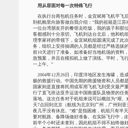
用从容面对每一次特殊飞行
在执行台商包机任务时，金宜斌将飞机平飞后
到机舱里向旅客做自我介绍：“我的祖籍是江苏
一位台湾朋友开的餐馆去吃饭，我的孩子和那位
客都感到十分亲切。飞机到达台北后，他和机
理李家祥的带领下，金宜斌机组圆满完成了此次
务，组织上安排抽调的人员都是经过严格选拔
前10天进行了准备。如准备好当地机场的资料
急预案，并且在模拟机上做了演练。平时，飞行
一上午。”
2004年12月26日，印度洋地区发生海啸，
极的救援行动。中国先期的救援物资和人员都
国家则是直接将民用或军用飞机飞到受灾最严重的
行了直飞班达亚齐运送中国救援队及物资的任
落地。这次任务对于机组来说可以概括为“艰、难
天7点回到北京（航线为北京到广州，广州到亚
夜几乎没有休息。“难”是指困难，机组只有半
要对航路、备降场做好准备。在实际飞行中，
前半个小时还未拿到，因此机组不得不始终做好