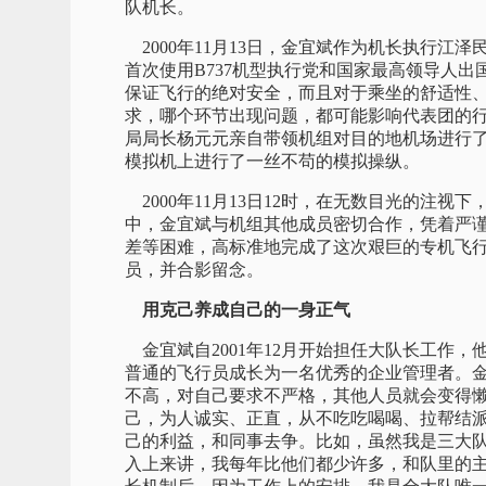
队机长。
2000年11月13日，金宜斌作为机长执行江
首次使用B737机型执行党和国家最高领导人
保证飞行的绝对安全，而且对于乘坐的舒适性
求，哪个环节出现问题，都可能影响代表团的
局局长杨元元亲自带领机组对目的地机场进行
模拟机上进行了一丝不苟的模拟操纵。
2000年11月13日12时，在无数目光的注
中，金宜斌与机组其他成员密切合作，凭着严
差等困难，高标准地完成了这次艰巨的专机飞
员，并合影留念。
用克己养成自己的一身正气
金宜斌自2001年12月开始担任大队长工作
普通的飞行员成长为一名优秀的企业管理者。金
不高，对自己要求不严格，其他人员就会变得懒
己，为人诚实、正直，从不吃吃喝喝、拉帮结派
己的利益，和同事去争。比如，虽然我是三大
入上来讲，我每年比他们都少许多，和队里的