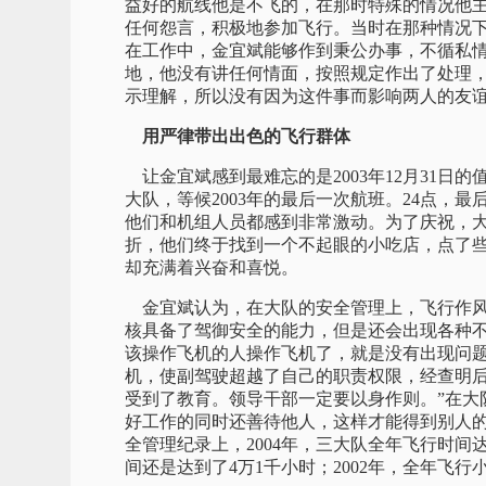
益好的航线他是不飞的，在那时特殊的情况他
任何怨言，积极地参加飞行。当时在那种情况
在工作中，金宜斌能够作到秉公办事，不循私
地，他没有讲任何情面，按照规定作出了处理
示理解，所以没有因为这件事而影响两人的友
用严律带出出色的飞行群体
让金宜斌感到最难忘的是2003年12月31日
大队，等候2003年的最后一次航班。24点，
他们和机组人员都感到非常激动。为了庆祝，
折，他们终于找到一个不起眼的小吃店，点了
却充满着兴奋和喜悦。
金宜斌认为，在大队的安全管理上，飞行作风
核具备了驾御安全的能力，但是还会出现各种
该操作飞机的人操作飞机了，就是没有出现问
机，使副驾驶超越了自己的职责权限，经查明
受到了教育。领导干部一定要以身作则。”在大
好工作的同时还善待他人，这样才能得到别人
全管理纪录上，2004年，三大队全年飞行时间达
间还是达到了4万1千小时；2002年，全年飞行