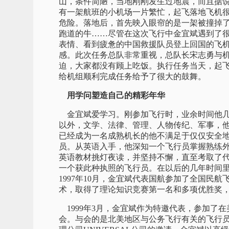
山，条件简陋，当地刚刚发生过地震，而且据
有一架航班的小机场一片繁忙，起飞落地飞机
危险。落地后，首先映入眼帘的是一架被撞掉
跑道的牛……尽管在这次飞行中金宜斌遇到了
表情、看到疲惫的中国救援队员登上回国的飞
感。此次任务总队非常重视，总队长宋志勇与
迫，大家都没有顾上吃饭。执行任务当天，起
给机组顺利完成任务给予了很大的鼓舞。
用学问塑造自己的精彩年华
金宜斌爱学习。刚参加飞行时，业余时间他几
以外，文学、法律、管理、人物传纪、军事，他
已经成为一名成熟机长的他不满足于仅仅安全
员。从英语入手，他深知一个飞行员掌握熟练外
英语教材挑灯夜读，并坚持不懈，直至考取了
一个获此种执照的飞行员。在以后的几年时间
1997年10月，金宜斌代表国航参加了全国民
术，取得了理论知识竞赛第一名和多项优胜奖，
1999年3月，金宜斌作为特邀代表，参加了在
会。与会的是北美地区与公务飞行有关的飞行