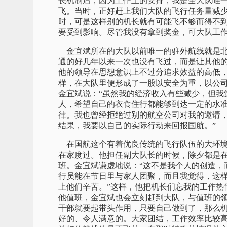
长机制后，因为工作上的安排，我是全大队唯
飞。当时，正好赶上我们大队的飞行任务量减
时，可是这样别的机长就有可能飞不够而得不
要受到影响。尽管我没有拿到奖金，可大队工作
金宜斌所在的大队以前唯一的驻外航线就是北
通的好几年以来一次也没有飞过，而是让其他
他的领导在思想意识上不过分追求效益的高低
样，在大队里便形成了一股以安全为重，以公
金宜斌说：“虽然我的经济收入有些减少，但我
人，希望自己的衣食住行都能够到达一定的水准
律。我也曾经拒绝过别的航空公司对我的邀请
结果，我要以自己的实际行动来回报国航。”
在国航这个有着优良传统的飞行队伍的大环境
在家度过。他担任副大队长的时候，除夕都是
班。金宜斌谦虚地说：“这不是我个人的创造，
行员能在节日里与家人团聚，而且我觉得，这
上他们辛苦。”这样，他把机长们忘我的工作热
他值班，金宜斌也会立刻赶到大队，与值班的领
干部就要起带头作用，只要自己做到了，那么
好的、令人满意的。大家团结，工作效率比较高