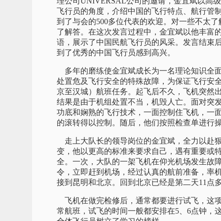
理公司UNIVERSAL公司的邀请，金宜斌以
飞行员的角度，介绍中国的飞行特点、航行管
到了与会的500多位代表的欢迎。对一些不太
了解答。在这次发言过程中，金宜斌以他丰富
语，展示了中国民航飞行员的风采。发言结束
到了优秀的中国飞行员感到高兴。
多年的磨练使金宜斌成长为一名理论知识全面
处置危及飞行安全的特殊故障，为保证飞行安全作出
京至汉城）航班任务。起飞后不久，飞机突然
结果是由于机组处置不当，机毁人亡。面对突
功底和娴熟的飞行技术，一面控制住飞机，一
的滚转得以控制。随后，他们按照检查单进行
走上大队长的领导岗位的金宜斌，全力以赴狠
变，他以更高的标准来要求自己，遇有重要或
全。一次，大队的一架飞机在仰光机场发生故
令，立即赶到机场，经过认真的航前准备，率机
接到昆明和北京。回到北京已经是第二天11点
飞机在做完检修后，通常都要进行试飞，这项
常航班，试飞的时间一般都安排在5、6点钟，