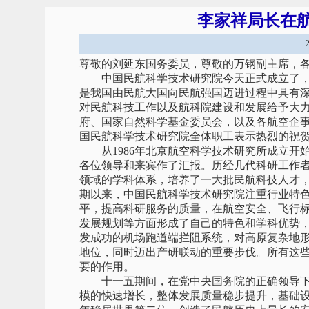
李家祥局长在
尊敬的刘延东国务委员，尊敬的万钢副主席，
中国民航科学技术研究院今天正式成立了，
是我国由民航大国向民航强国迈进过程中具有
对民航科技工作以及航科院建设和发展给予大
府、国家自然科学基金委员会，以及各航空企
国民航科学技术研究院全体职工表示热烈的祝
从1986年北京航空科学技术研究所成立开始
各位领导和来宾作了汇报。历经几代科研工作
领域的学科体系，培养了一大批民航科技人才，
期以来，中国民航科学技术研究院注重行业特
平，提高科研服务的质量，在航空安全、飞行
发展规划等方面形成了自己的特色和学科优势
发成功的机场跑道端拦阻系统，对高原复杂地
地位，同时迈出产研联动的重要步伐。所有这
要的作用。
十一五期间，在党中央国务院的正确领导下
模的快速增长，整体发展质量稳步提升，基础