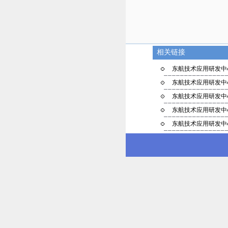
相关链接
东航技术应用研发中心
东航技术应用研发中心
东航技术应用研发中心
东航技术应用研发中心
东航技术应用研发中心