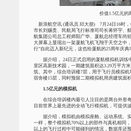
价值1.5亿元
新浪航空讯 (通讯员 邱大朋) 7月24日1
市长刘赐贵、民航局飞行标准司司长蒋怀宇、
航集团公司总工程师阳广华、厦航总经理车尚轮
大屏幕上显现出一架厦航飞机飞翔于天空之中，
行”自此迈入新纪元，这也给厦航的25周年庆
据介绍， 24日正式启用的厦航模拟机训练
里区高新技术园，一期建筑面积达3.29万平方
筑。其中，综合培训楼7层，用于飞行员模拟机
宿舍楼15层，同时预留二期模拟机用房建筑面积约
1.5亿元的模拟机
在综合培训楼内最引人注目的是两台外形奇特的
目前世界上最先进的全动飞行模拟机，可提供波音
据介绍，模拟机由模拟座舱、运动系统、实
一样，整个模拟机70%以上的部件与真机相同
以上的飞行过程中可能碰到的情况，数据库还预