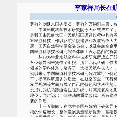
李家祥局长在
尊敬的刘延东国务委员，尊敬的万钢副主席，
中国民航科学技术研究院今天正式成立了，
是我国由民航大国向民航强国迈进过程中具有
对民航科技工作以及航科院建设和发展给予大
府、国家自然科学基金委员会，以及各航空企
国民航科学技术研究院全体职工表示热烈的祝
从1986年北京航空科学技术研究所成立开始
各位领导和来宾作了汇报。历经几代科研工作
领域的学科体系，培养了一大批民航科技人才，
期以来，中国民航科学技术研究院注重行业特
平，提高科研服务的质量，在航空安全、飞行
发展规划等方面形成了自己的特色和学科优势
发成功的机场跑道端拦阻系统，对高原复杂地
地位，同时迈出产研联动的重要步伐。所有这
要的作用。
十一五期间，在党中央国务院的正确领导下
模的快速增长，整体发展质量稳步提升，基础