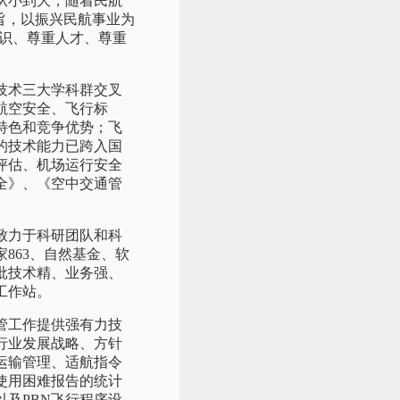
从小到大，随着民航
旨，以振兴民航事业为
知识、尊重人才、尊重
技术三大学科群交叉
航空安全、飞行标
特色和竞争优势；飞
的技术能力已跨入国
评估、机场运行安全
全》、《空中交通管
致力于科研团队和科
863、自然基金、软
批技术精、业务强、
工作站。
管工作提供强有力技
行业发展战略、方针
运输管理、适航指令
使用困难报告的统计
及PBN飞行程序设