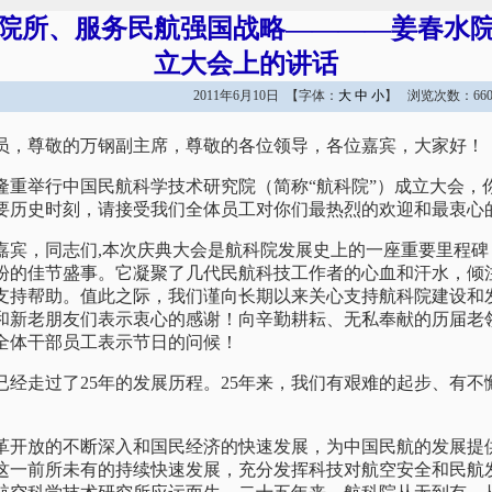
院所、服务民航强国战略————姜春水
立大会上的讲话
2011年6月10日 【字体：
大
中
小
】 浏览次数：660
员，尊敬的万钢副主席，尊敬的各位领导，各位嘉宾，大家好！
举行中国民航科学技术研究院（简称“航科院”）成立大会，
要历史时刻，请接受我们全体员工对你们最热烈的欢迎和最衷心
，同志们,本次庆典大会是航科院发展史上的一座重要里程碑
盼的佳节盛事。它凝聚了几代民航科技工作者的心血和汗水，倾
支持帮助。值此之际，我们谨向长期以来关心支持航科院建设和
和新老朋友们表示衷心的感谢！向辛勤耕耘、无私奉献的历届老
全体干部员工表示节日的问候！
走过了25年的发展历程。25年来，我们有艰难的起步、有不
放的不断深入和国民经济的快速发展，为中国民航的发展提
这一前所未有的持续快速发展，充分发挥科技对航空安全和民航