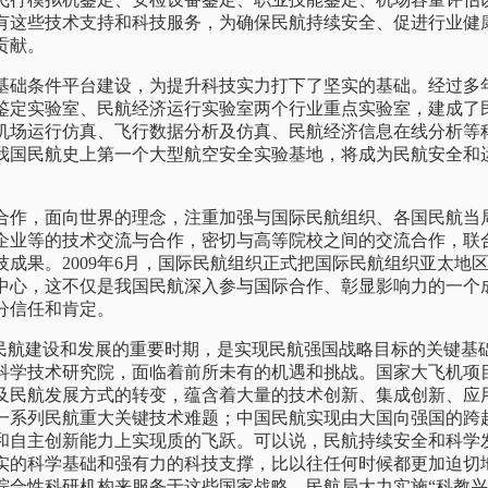
有这些技术支持和科技服务，为确保民航持续安全、促进行业健
贡献。
条件平台建设，为提升科技实力打下了坚实的基础。经过多
鉴定实验室、民航经济运行实验室两个行业重点实验室，建成了
机场运行仿真、飞行数据分析及仿真、民航经济信息在线分析等
我国民航史上第一个大型航空安全实验基地，将成为民航安全和
。
，面向世界的理念，注重加强与国际民航组织、各国民航当
企业等的技术交流与合作，密切与高等院校之间的交流合作，联
成果。2009年6月，国际民航组织正式把国际民航组织亚太地区
中心，这不仅是我国民航深入参与国际合作、彰显影响力的一个
分信任和肯定。
航建设和发展的重要时期，是实现民航强国战略目标的关键基
科学技术研究院，面临着前所未有的机遇和挑战。国家大飞机项
及民航发展方式的转变，蕴含着大量的技术创新、集成创新、应
一系列民航重大关键技术难题；中国民航实现由大国向强国的跨
和自主创新能力上实现质的飞跃。可以说，民航持续安全和科学
实的科学基础和强有力的科技支撑，比以往任何时候都更加迫切
综合性科研机构来服务于这些国家战略。民航局大力实施“科教兴业