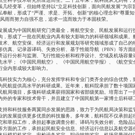
航空科学技术研究所应运而生。二十五年来，航科院从无到有，
虽几经变革，但始终坚持以“立足科技创新，面向民航发展”为宗
私奉献，形成了“严谨、求是、开拓、创新”的核心理念和“尊重
经风雨而努力自强不息，追求一流而致力于本固枝荣。
成为中国民航研究门类最全，将航空安全、民航发展和运行
构，形成了一批在民航业内具有较大影响力的科研领域和成果。
技术、航空安保、经济运行和发展规划等研究领域形成了自己的
形仿真、记录器译码、失效分析、基于性能导航（PBN）等方面
济运行分析与监测、飞行性能分析和程序设计、空域及机场容量
先水平；《中国民用航空》、《中国民用航空学报》、《航空安
行业内形成较大影响力。
技实力为核心，充分发挥学科和专业门类齐全的综合优势，
为民航提供高水平的科研成果。近年来，航科院承担了数十项国家
民航局项目，多项科研成果获得国家和省部级奖励。培育出了一
内外的专家和技术骨干，并且建立了中国民航第一家博士后科研
和科技服务两翼同步发展的思路，致力于为民航局决策和监
业的发展提供更多优质的科技服务。多年来，航科院不仅承担起
究和草拟工作，承担起事故调查分析、译码与失效分析、危险品
等方面的工作，承担起民航安全信息、经济运行信息以及航空器
飞行模拟机鉴定、安检设备鉴定、职业技能鉴定、机场容量评估以