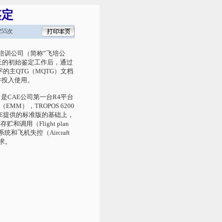
鉴定
55次
培训公司（简称”飞培公
三天的初始鉴定工作后，通过
的主QTG（MQTG）文档
并投入使用。
是CAE公司第一台R4平台
EMM），TROPOS 6200
E提供的标准版的基础上，
调用（Flight plan
系统和飞机失控（Aircraft
需求。