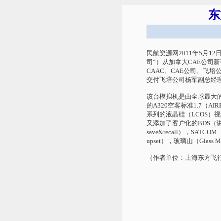
东
民航资源网2011年5月
司“）从加拿大CAE公司
CAAC、CAE公司、飞
交付飞培公司杨军副总经理
该台模拟机是由全球最大的
的A320空客标准1.7（AI
系列的液晶硅（LCOS）
又添加了客户化的BDS（讲评系
save&recall），SAT
upset），玻璃山（Glass
（作者单位：上海东方飞