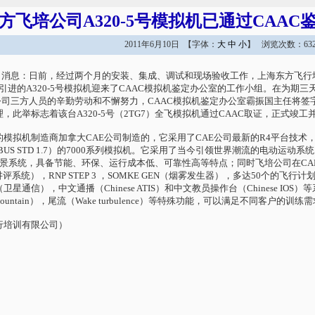
方飞培公司A320-5号模拟机已通过CAAC
2011年6月10日 【字体：
大
中
小
】 浏览次数：632
12日消息：日前，经过两个月的安装、集成、调试和现场验收工作，上海东方飞行
新引进的A320-5号模拟机迎来了CAAC模拟机鉴定办公室的工作小组。在为期
培公司三方人员的辛勤劳动和不懈努力，CAAC模拟机鉴定办公室霸振国主任将签字
，此举标志着该台A320-5号（2TG7）全飞模拟机通过CAAC取证，正式竣工
模拟机制造商加拿大CAE公司制造的，它采用了CAE公司最新的R4平台技术，
RBUS STD 1.7）的7000系列模拟机。它采用了当今引领世界潮流的电动运动系统（
视景系统，具备节能、环保、运行成本低、可靠性高等特点；同时飞培公司在CA
统），RNP STEP 3 ，SOMKE GEN（烟雾发生器），多达50个的飞行计划存贮和
COM（卫星通信），中文通播（Chinese ATIS）和中文教员操作台（Chinese IOS）等
 Mountain），尾流（Wake turbulence）等特殊功能，可以满足不同客户的训练
行培训有限公司）